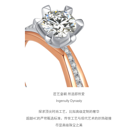
匠艺皇朝
所选即所爱
Ingenuity Dynasty
探求顶尖时尚工艺
，
比拟高级定制的奢华
超越
4C
的严苛甄选标准，
传世工艺与现代艺术的炽热碰撞
尽显高级珠宝之美