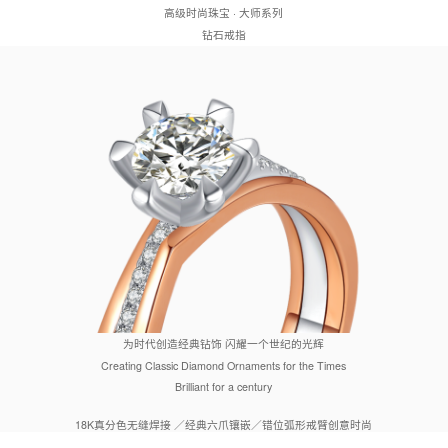
·
高级时尚珠宝
大师系列
钻石戒指
为时代创造经典钻饰
闪耀一个世纪的光辉
Creating Classic Diamond Ornaments for the Times
Brilliant for a century
18K
真分色无缝焊接
／经典六爪镶嵌／错位弧形戒臂创意时尚