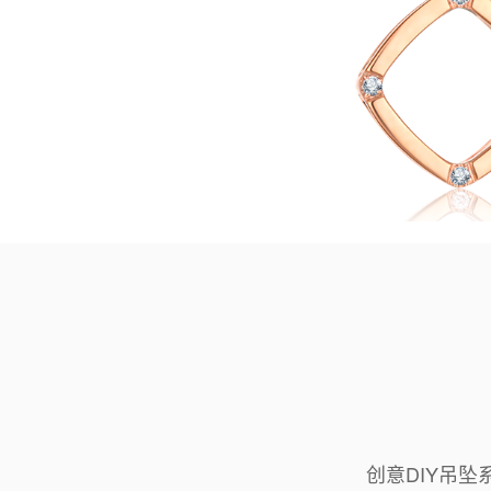
创意DIY吊坠