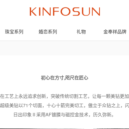
珠宝系列
婚恋系列
礼物
金奉祥品牌
初心在方寸,咫尺在匠心
在工艺上永远追求创新，突破传统切割工艺，让每一颗美钻更加
OVE超级美钻以71个切面，十心十箭完美切工，傲立于众钻之上，
日出印象Ⅱ采用AF镀膜与磁控金技术，历久弥新。