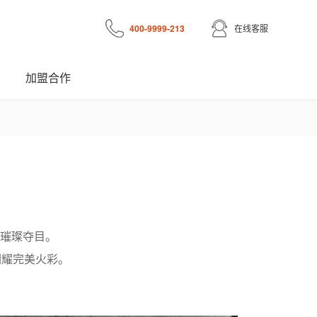
400-9999-213
在线客服
加盟合作
璀璨夺目。
闪耀完美火彩。