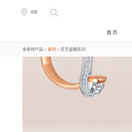
成都
首 页
金奉祥产品 >
系列
> 匠艺皇朝系列