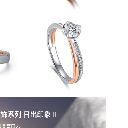
钻饰系列 日出印象Ⅱ
到暮雪白头