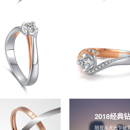
2018经典
陪我从天光乍破