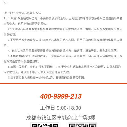
可。
Q：保养18k金钻石吊坠的方法
A：1.佩戴18k金钻石吊坠时，不要参加剧烈的活动。因为剧烈的活动很容易给吊坠造成损坏或者
变形伤人，也可能造成汗污的腐蚀。
2.18k金钻石吊坠要避免直接接触高挥发性及化学物如清洁剂、香水、海水及避免缠绕头发或
摩擦硬物。
3.不要用手或别的皮肤去抹18k金钻石吊坠的钻石表面，可用干净的纸张或者吸油化妆纸去擦
拭。
4.18k金钻石吊坠佩戴前要仔细检查首饰的关键地方，如链环、塔扣等处，避免发生脱落。
5.不佩戴18k金钻石吊坠的时候，一定将其小心旋转在首饰盒中，钻石首饰应该单独存放，避
免跟其他首饰摩擦造成划痕。
6.每隔一段时间，将钻石浸泡于酒精中，约半个小时后取出来用清水冲净即可，如果表面的
污垢物较大，难以洗干净，可拿到专业首饰店去处理。
7.每年请专业人员检查一次你的钻饰，看镶嵌的齿脚是否牢固。
400-9999-213
工作日 9:00-18:00
成都市锦江区皇城商业广场3楼