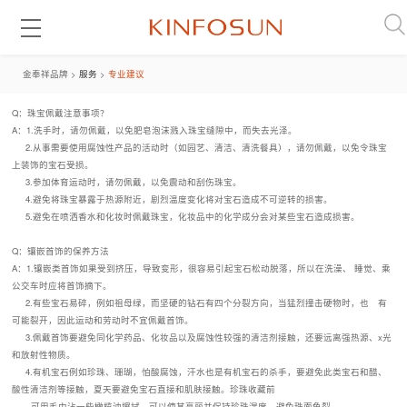
金奉祥品牌 >
服务
>
专业建议
Q：珠宝佩戴注意事项？
A：1.洗手时，请勿佩戴，以免肥皂泡沫溅入珠宝缝隙中，而失去光泽。
2.从事需要使用腐蚀性产品的活动时（如园艺、清洁、清洗餐具），请勿佩戴，以免令珠宝
上装饰的宝石受损。
3.参加体育运动时，请勿佩戴，以免震动和刮伤珠宝。
4.避免将珠宝暴露于热源附近，剧烈温度变化将对宝石造成不可逆转的损害。
5.避免在喷洒香水和化妆时佩戴珠宝，化妆品中的化学成分会对某些宝石造成损害。
Q：镶嵌首饰的保养方法
A：1.镶嵌类首饰如果受到挤压，导致变形，很容易引起宝石松动脱落，所以在洗澡、 睡觉、乘
公交车时应将首饰摘下。
2.有些宝石易碎，例如祖母绿，而坚硬的钻石有四个分裂方向，当猛烈撞击硬物时，也 有
可能裂开，因此运动和劳动时不宜佩戴首饰。
3.佩戴首饰要避免同化学药品、化妆品以及腐蚀性较强的清洁剂接触，还要远离强热源、x光
和放射性物质。
4.有机宝石例如珍珠、珊瑚，怕酸腐蚀，汗水也是有机宝石的杀手，要避免此类宝石和醋、
酸性清洁剂等接触，夏天要避免宝石直接和肌肤接触。珍珠收藏前
可用毛巾沾一些橄榄油擦拭，可以使其亮丽并保持珍珠湿度，避免珠面龟裂。