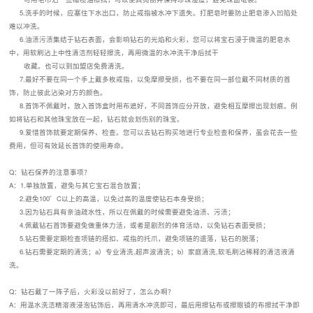
5.洗手的时候，应塞住下水出口，防止戒指被水冲下遗失。打肥皂时要防止肥皂渗入凹陷处
难以冲洗。
6.油渍污渍集结于钻石表面，会影响钻石的光焰和火彩，您可以将宝石浸于微温的肥皂水
中，用软刷沾上中性清洁剂轻轻擦洗，再用微温的水冲洗干净后拭干
收藏。也可以到加盟店免费清洗。
7.最好不要在同一个手上戴多枚戒指，以免摩擦受损，也不要在同一部位戴不同材质的首
饰，防止彼此沾染对方的颜色。
8.首饰不佩戴时，放入首饰盒时用布遮好，不同首饰应分开放，避免相互摩擦出现划痕。例
如将钻石和其他珠宝放在一起，钻石就会划伤别的珠宝。
9.爱惜首饰就要定期保养、检查。您可以去钻石购买地进行专业检查和保养，虽会花去一些
费用，但可有效延长首饰的使用寿命。
Q：钻石保养的注意事项？
A：1.单独放置，避免与其它宝石混合放置；
2.避免100゜C以上的高温，以免过高的温度使钻石本身受损；
3.因为钻石具有亲油疏水性，所以在佩戴的时候需要避免油渍、污渍；
4.佩戴钻石首饰要避免做重体力活，或者是剧烈的体育活动，以免钻石表面受损；
5.钻石需要定期检查项链的搭扣、戒指的托爪，避免项链的遗落，钻石的脱落；
6.钻石需要定期的清洗；a）专业清洗,超声波清洗；b）家庭清洗,软毛刷沾稀释的清洁液清
洗。
Q：钻石戴了一阵子后，火彩没以前好了，怎么办啊？
A：用温水洗洁精溶液浸泡钻饰后，再用清水冲洗即可，最后用擦钻布或擦眼镜的布擦拭干净即