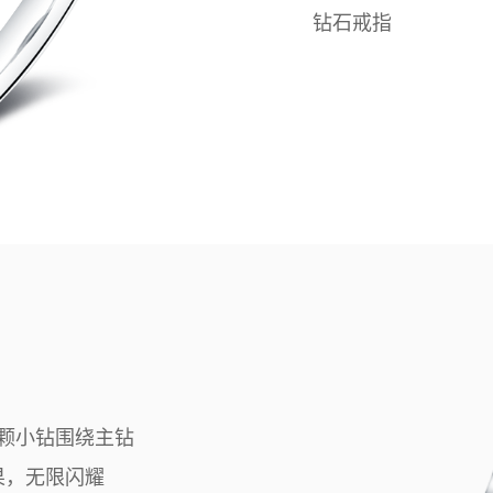
钻石戒指
颗小钻围绕主钻
果，无限闪耀