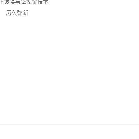
AF镀膜与磁控金技术
历久弥新