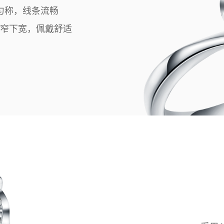
匀称，线条流畅
上窄下宽，佩戴舒适