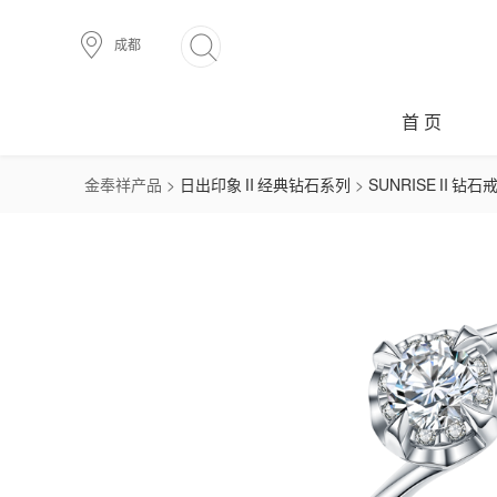
成都
首 页
金奉祥产品 >
日出印象Ⅱ经典钻石系列
>
SUNRISEⅡ钻石