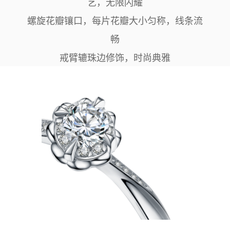
艺，无限闪耀
螺旋花瓣镶口，每片花瓣大小匀称，线条流
畅
戒臂辘珠边修饰，时尚典雅