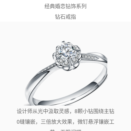
经典婚恋钻饰系列
钻石戒指
设计师从光中汲取灵感，8颗小钻围绕主钻
0缝镶嵌，三倍放大效果，微钉悬浮镶嵌工