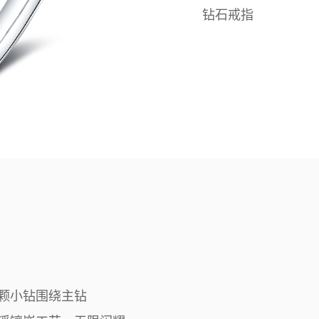
钻石戒指
颗小钻围绕主钻