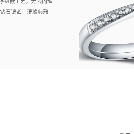
浮镶嵌工艺，无限闪耀
。钻石镶嵌，璀璨典雅