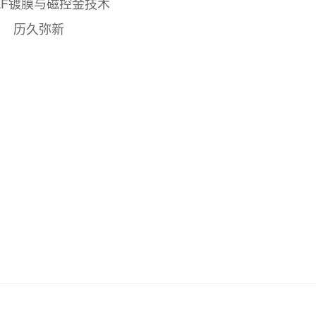
AF镀膜与磁控金技术
历久弥新