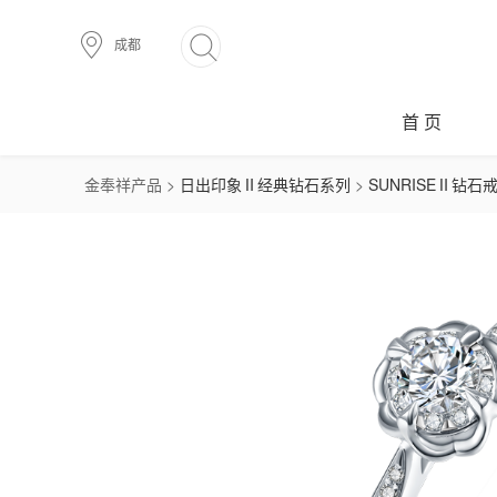
成都
首 页
金奉祥产品 >
日出印象Ⅱ经典钻石系列
>
SUNRISEⅡ钻石